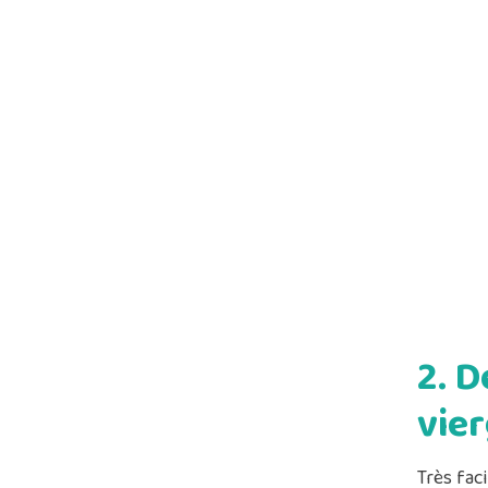
2. D
vie
Très fac