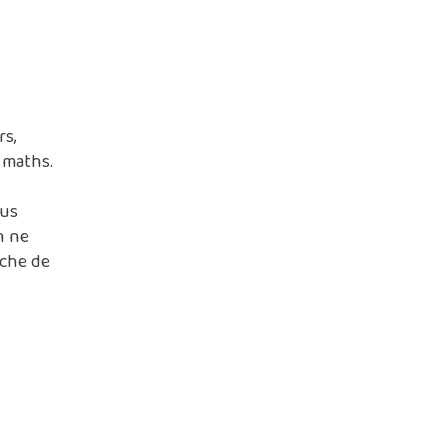
rs,
 maths.
ous
n ne
rche de