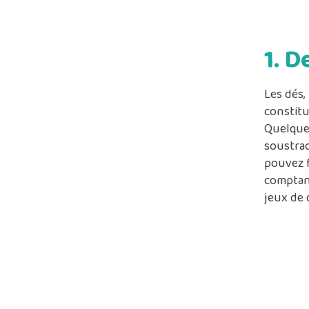
1. D
Les dés,
constitu
Quelques
soustrac
pouvez f
comptant
jeux de 