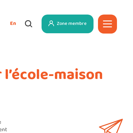
En
Zone membre
r l’école-maison
e
gent