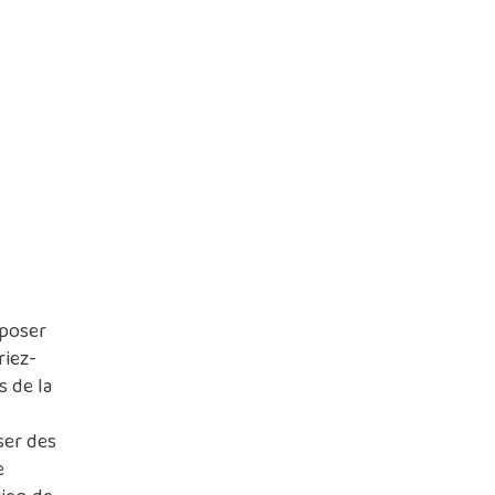
riez-
 de la
ser des
e
Rien de