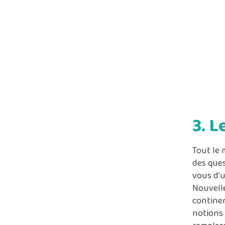
des ques
vous d’u
Nouvelle
continen
notions 
remplace
plus sim