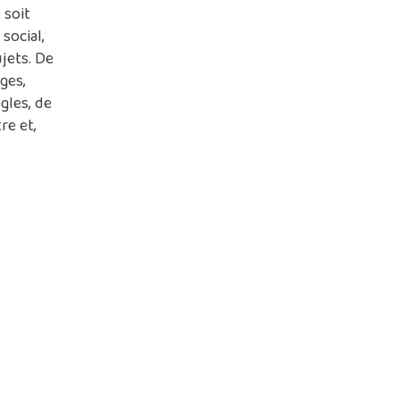
 soit
social,
jets. De
ges,
ègles, de
re et,
 poser