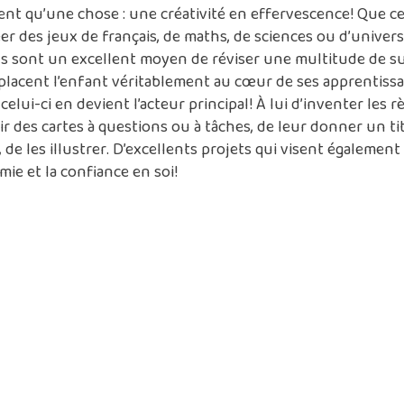
t qu’une chose : une créativité en effervescence! Que ce
er des jeux de français, de maths, de sciences ou d’univers 
ls sont un excellent moyen de réviser une multitude de su
s placent l’enfant véritablement au cœur de ses apprentissa
celui-ci en devient l’acteur principal! À lui d’inventer les r
r des cartes à questions ou à tâches, de leur donner un tit
, de les illustrer. D’excellents projets qui visent également
mie et la confiance en soi!
e jeu «
Guess Who?
»
monde ou presque connaît ce grand classique, où l’on doit