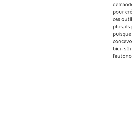
demanden
pour cré
ces outi
plus, il
puisque 
concevoi
bien sûr
l’autono
3. L
Tout le 