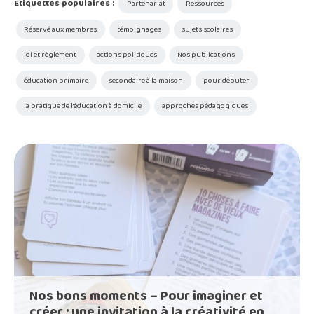
Étiquettes populaires :
Partenariat
Ressources
Réservé aux membres
témoignages
sujets scolaires
loi et règlement
actions politiques
Nos publications
éducation primaire
secondaire à la maison
pour débuter
la pratique de l'éducation à domicile
approches pédagogiques
Nos bons moments – Pour imaginer et
créer : une invitation à la créativité en