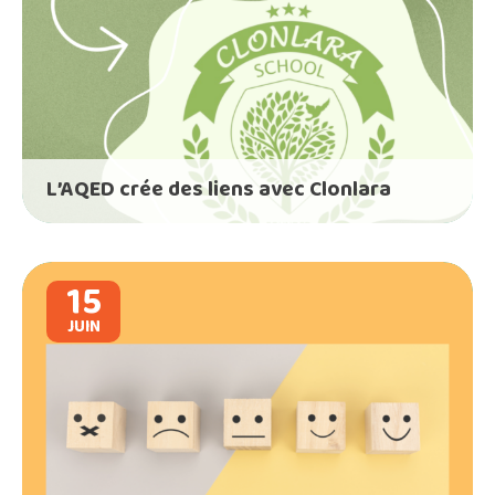
L’AQED crée des liens avec Clonlara
15
JUIN