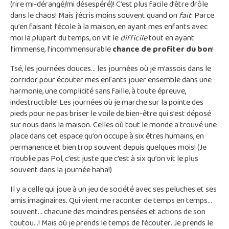
(rire mi-dérangé/mi désespéré)! C’est plus facile d’être drôle
dans le chaos! Mais j’écris moins souvent quand on
fait
. Parce
qu’en faisant l’école à la maison, en ayant mes enfants avec
moi la plupart du temps, on vit le
difficile
tout en ayant
l’immense, l’incommensurable
chance de profiter du bon
!
Tsé, les journées douces… les journées où je m’assois dans le
corridor pour écouter mes enfants jouer ensemble dans une
harmonie, une complicité sans faille, à toute épreuve,
indestructible! Les journées où je marche sur la pointe des
pieds pour ne pas briser le voile de bien-être qui s’est déposé
sur nous dans la maison. Celles où tout le monde a trouvé une
place dans cet espace qu’on occupe à six êtres humains, en
permanence et bien trop souvent depuis quelques mois! (Je
n’oublie pas Pol, c’est juste que c’est à six qu’on vit le plus
souvent dans la journée haha!)
Il y a celle qui joue à un jeu de société avec ses peluches et ses
amis imaginaires. Qui vient me raconter de temps en temps…
souvent… chacune des moindres pensées et actions de son
toutou…! Mais où je prends le temps de l’écouter. Je prends le