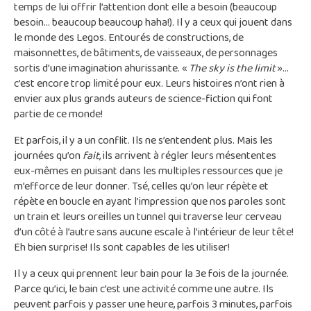
temps de lui offrir l’attention dont elle a besoin (beaucoup
besoin… beaucoup beaucoup haha!). Il y a ceux qui jouent dans
le monde des Legos. Entourés de constructions, de
maisonnettes, de bâtiments, de vaisseaux, de personnages
sortis d’une imagination ahurissante. «
The sky is the limit
»…
c’est encore trop limité pour eux. Leurs histoires n’ont rien à
envier aux plus grands auteurs de science-fiction qui font
partie de ce monde!
Et parfois, il y a un conflit. Ils ne s’entendent plus. Mais les
journées qu’on
fait
, ils arrivent à régler leurs mésententes
eux-mêmes en puisant dans les multiples ressources que je
m’efforce de leur donner. Tsé, celles qu’on leur répète et
répète en boucle en ayant l’impression que nos paroles sont
un train et leurs oreilles un tunnel qui traverse leur cerveau
d’un côté à l’autre sans aucune escale à l’intérieur de leur tête!
Eh bien surprise! Ils sont capables de les utiliser!
Il y a ceux qui prennent leur bain pour la 3e fois de la journée.
Parce qu’ici, le bain c’est une activité comme une autre. Ils
peuvent parfois y passer une heure, parfois 3 minutes, parfois