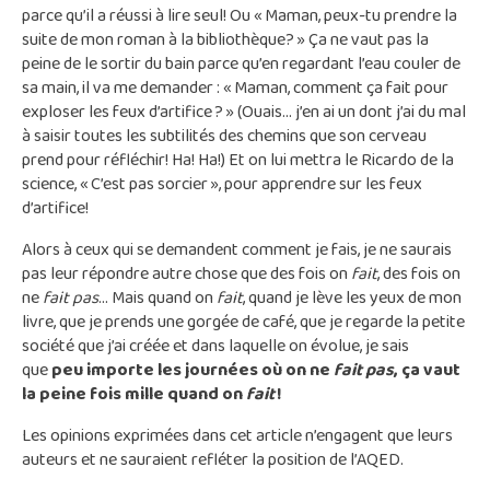
parce qu’il a réussi à lire seul! Ou « Maman, peux-tu prendre la
suite de mon roman à la bibliothèque? » Ça ne vaut pas la
peine de le sortir du bain parce qu’en regardant l’eau couler de
sa main, il va me demander : « Maman, comment ça fait pour
exploser les feux d’artifice ? » (Ouais… j’en ai un dont j’ai du mal
à saisir toutes les subtilités des chemins que son cerveau
prend pour réfléchir! Ha! Ha!) Et on lui mettra le Ricardo de la
science, « C’est pas sorcier », pour apprendre sur les feux
d’artifice!
Alors à ceux qui se demandent comment je fais, je ne saurais
pas leur répondre autre chose que des fois on
fait
, des fois on
ne
fait pas
… Mais quand on
fait
, quand je lève les yeux de mon
livre, que je prends une gorgée de café, que je regarde la petite
société que j’ai créée et dans laquelle on évolue, je sais
que
peu importe les journées où on ne
fait pas
, ça vaut
la peine fois mille quand on
fait
!
Les opinions exprimées dans cet article n’engagent que leurs
auteurs et ne sauraient refléter la position de l’AQED.