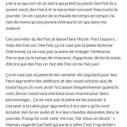
y’en a un qui sort et un autre qui prend sa place! Des fois ils y
jouent seuls, des fois à 4! Je laisse bien souvent l’eau toute la
journée. On en rajoute de la chaude de temps en temps! J’ai
rien de moins qu’une piscine intérieure! Un spa dans ma
maison!
Ces journées-là, des fois je laisse faire l’école. Pas toujours…
mais des fois oui. Des fois, ça ne vaut pas la peine de briser
l’harmonie, ça ne vaut pas la peine de changer l’ambiance.
Parce que j’ai le temps de m’asseoir, d’apprécier, de les écouter,
d’écrire que des fois on
fait
, des fois on ne
fait pas
!
Ça ne vaut pas la peine de les ramener de Legoland pour leur
faire apprendre des additions et des soustractions que, de
toute façon, ils vont avoir l’occasion d’expérimenter quand ils
vont devoir construire une base sous-marine pour leurs
personnages… Ça ne vaut pas la peine de les pousser à
s’asseoir à la table pour apprendre à lire alors qu’ils vont
écouter des livres audio et lire leurs bandes dessinées dans la
journée. Puisqu’ils vont venir me voir, fier d’eux en disant : «
Maman, regarde Garfield qui parle à John! C’est trop drôle! »