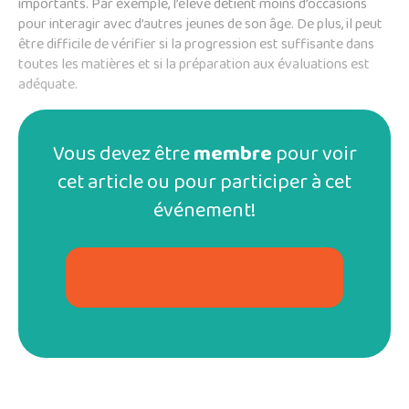
importants. Par exemple, l’élève détient moins d’occasions
pour interagir avec d’autres jeunes de son âge. De plus, il peut
être difficile de vérifier si la progression est suffisante dans
toutes les matières et si la préparation aux évaluations est
adéquate.
Vous devez être
membre
pour voir
cet article ou pour participer à cet
événement!
Découvrir les avantages
La 2e Classe
La 2e Classe propose plusieurs options pour surmonter ces