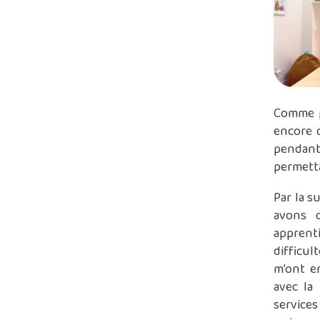
Comme p
encore d
pendant 
permetta
Par la s
avons 
apprent
difficul
m’ont en
avec la
services