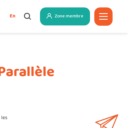
En
Zone membre
Parallèle
 les