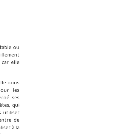
table ou
uillement
 car elle
elle nous
our les
erné ses
ètes, qui
 utiliser
entre de
iser à la