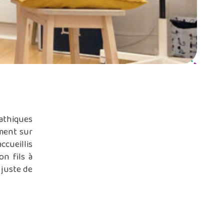
pathiques
ment sur
ccueillis
on fils à
 juste de