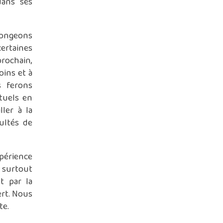
dans ses
ongeons
certaines
rochain,
oins et à
s ferons
tuels en
ller à la
ultés de
rience
surtout
t par la
ert. Nous
te.