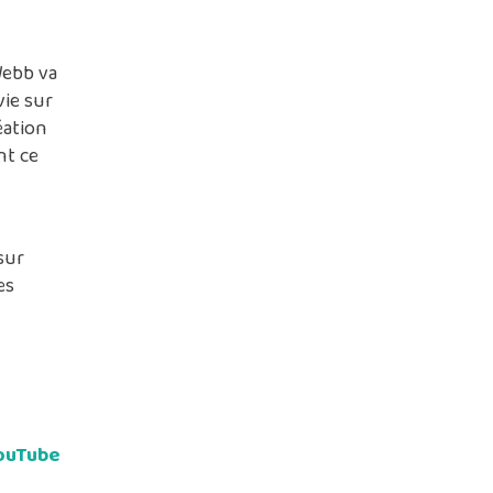
Webb va
vie sur
éation
nt ce
sur
es
YouTube