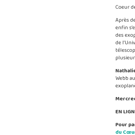
Coeur d
Après d
enfin s’
des exop
de l’Uni
télescop
plusieur
Nathali
Webb au 
exoplanè
Mercred
EN LIGN
Pour pa
du Cœur 