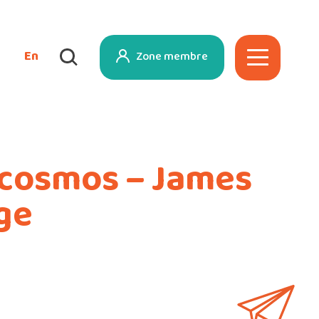
En
Zone membre
 cosmos – James
age