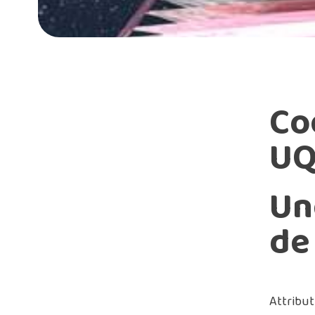
Co
UQ
Un
de
Attribut