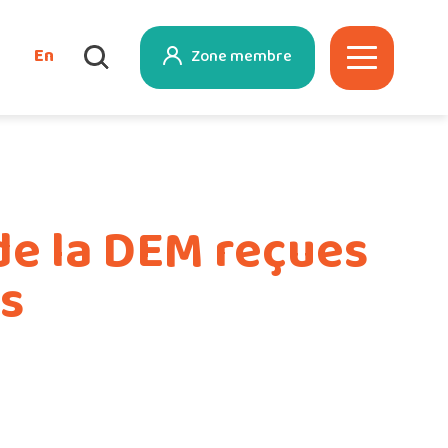
En
Zone membre
de la DEM reçues
s