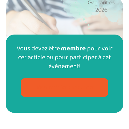
Vous devez être
membre
pour voir
cet article ou pour participer à cet
événement!
Chaque participant·e recevra sous peu une lettre de
rétroaction personnalisée, rédigée avec soin par nos
bénévoles.
Découvrir les avantages
🎁
Les gagnant·e·s recevront également leur prix très bientôt!
Merci également à
L’As des Jeux
, à
Druide
et à
Troubadour
pour leurs généreux prix!