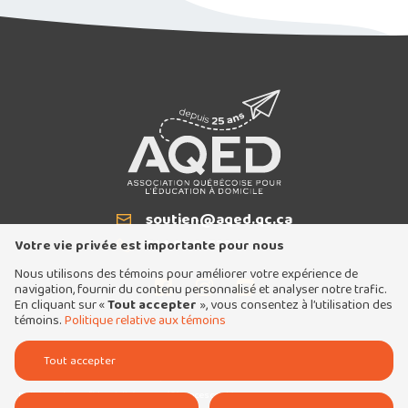
soutien@aqed.qc.ca
Courriel
514 940-5334
T
Votre vie privée est importante pour nous
Nous utilisons des témoins pour améliorer votre expérience de
navigation, fournir du contenu personnalisé et analyser notre trafic.
En cliquant sur «
Tout accepter
», vous consentez à l’utilisation des
témoins.
Politique relative aux témoins
Tous droits réservés 2026 © Association québécoise pour l'éducation à domicile
Tout accepter
Conception et réalisation :
Nubee
Politique de confidentialité
Mes préférences cookies