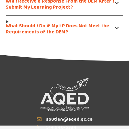
Will I Receive a Response From the DEM After I
Submit My Learning Project?
What Should I Do if My LP Does Not Meet the
Requirements of the DEM?
soutien@aqed.qc.ca
Email
514 940-5334
T