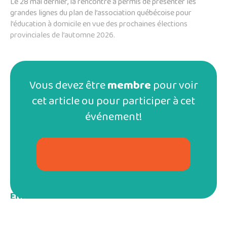
Le 28 mai dernier, la rencontre a permis de présenter les
grandes lignes du plan de l’association québécoise pour
l’éducation à domicile en vue des prochaines élections
provinciales de l’automne 2026.
Vous devez être
membre
pour voir
cet article ou pour participer à cet
événement!
Découvrir les avantages
ENJEUX
Nous souhaitons positionner les enjeux principaux
suivants auprès des partis politiques: