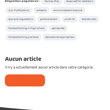
Étiquettes populaires :
Partnership
Reserved for members
Our Publications
subjects
environnement (nature)
laws and regulations
political action
covid-19
testimonials
homeschooling in high school
get started
homeschooling practices
Educational approaches
Aucun article
Il n'y a actuellement aucun article dans cette catégorie.
Return to home