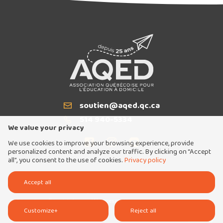
soutien@aqed.qc.ca
Email
514 940-5334
T
We value your privacy
We use cookies to improve your browsing experience, provide
personalized content and analyze our traffic. By clicking on “Accept
all”, you consent to the use of cookies.
Privacy policy
Tous droits réservés 2026 © Association québécoise pour l'éducation à domicile
Accept all
Conception et réalisation :
Nubee
Politique de confidentialité
Mes préférences cookies
Customize
+
Reject all